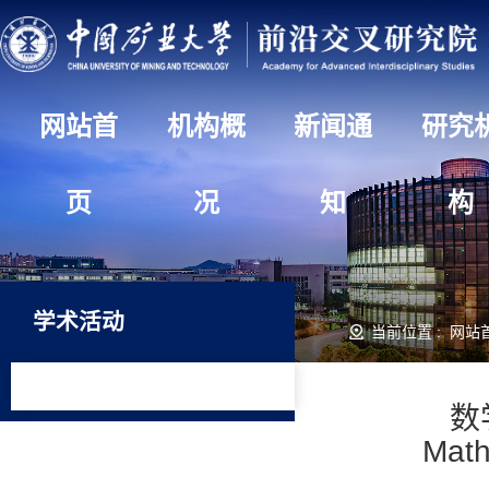
网站首
机构概
新闻通
研究
页
况
知
构
学术活动
当前位置 :
网站
数
Mat