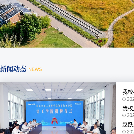
新闻动态
NEWS
我校
科学
20
我校
蝉联
20
赵跃
区开
20