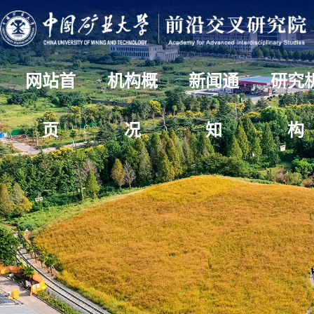
网站首
机构概
新闻通
研究
页
况
知
构