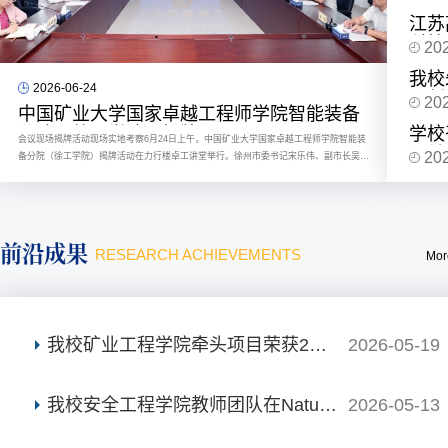
利用
江苏
科技
20
在我
我校
2026-06-24
国创
20
中国矿业大学国家卓越工程师学院智能装备
学校
分院（徐工学院）揭牌
会议现场揭牌活动现场​实地考察6月24日上午，中国矿业大学国家卓越工程师学院智能装
记关
20
备分院（徐工学院）揭牌活动在力行楼卓工讲堂举行。徐州市委书记宋乐伟、副市长吴启
量发
标，徐工集团、徐工机械董事长、党委书记杨东升，徐工集团党委副书记、工会主席甄文
人文
庆，学校党委书记赵宏伟、副校长段晨龙出席活动。揭牌活动由校长张吉雄主持。赵宏伟
在致辞中指出，徐工学院是学校立足“双一流”建设目标，依托国家卓越工程师学院高能级
平台...
前沿成果
RESEARCH ACHIEVEMENTS
Mor
我校矿业工程学院牵头项目荣获2项第51届日内瓦国际发明展...
2026-05-19
我校安全工程学院教师团队在Nature子刊《Nature Communic...
2026-05-13